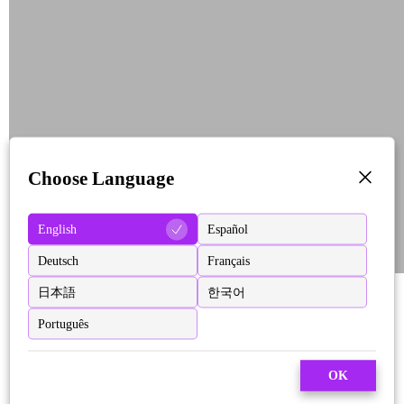
Choose Language
English
Español
Deutsch
Français
日本語
한국어
Português
OK