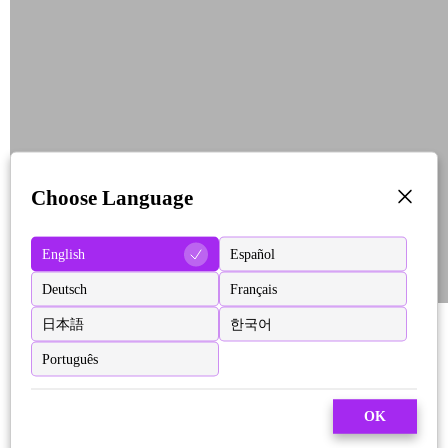
Choose Language
English
Español
Deutsch
Français
日本語
한국어
Português
OK