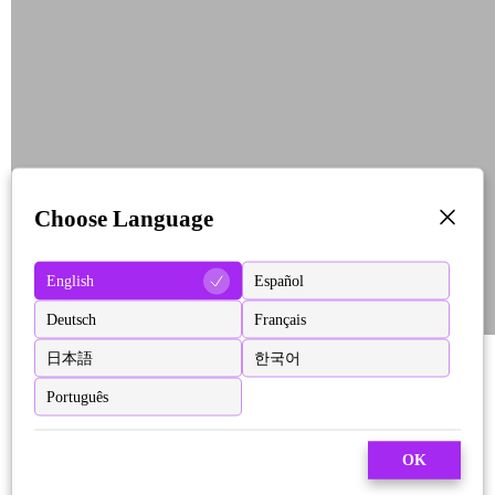
Choose Language
English
Español
Deutsch
Français
日本語
한국어
Português
OK