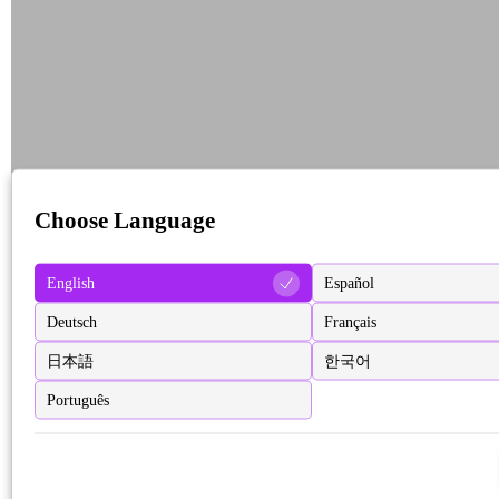
Choose Language
English
Español
Deutsch
Français
日本語
한국어
Português