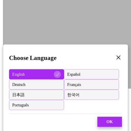
Choose Language
English
Español
Deutsch
Français
日本語
한국어
Português
OK