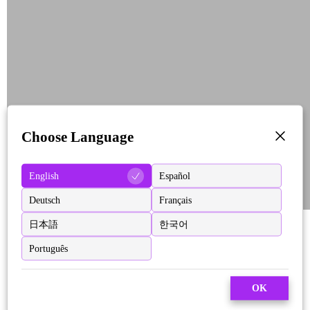
Choose Language
English
Español
Deutsch
Français
日本語
한국어
Português
OK