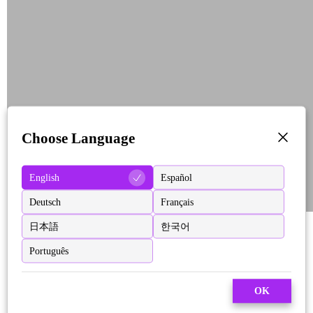
Choose Language
English
Español
Deutsch
Français
日本語
한국어
Português
OK