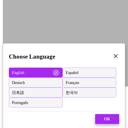
Choose Language
English
Español
Deutsch
Français
日本語
한국어
Português
OK