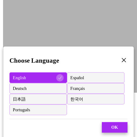
Choose Language
English
Español
Deutsch
Français
日本語
한국어
Português
OK