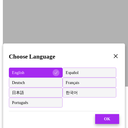
Choose Language
English
Español
Deutsch
Français
日本語
한국어
Português
OK