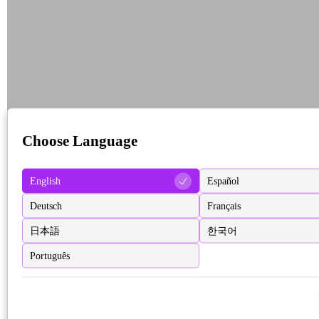
Choose Language
English
Español
Deutsch
Français
日本語
한국어
Português