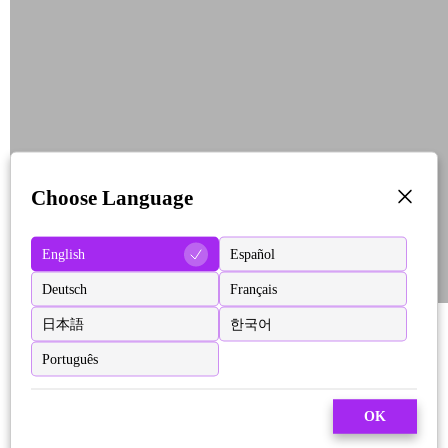
Choose Language
English
Español
Deutsch
Français
日本語
한국어
Português
OK