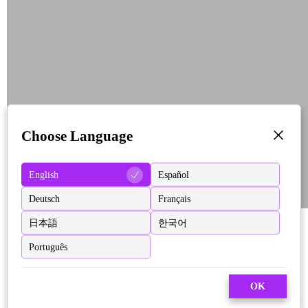
Choose Language
English
Español
Deutsch
Français
日本語
한국어
Português
OK