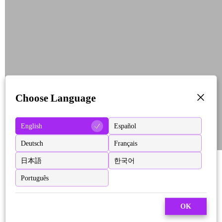
Choose Language
English
Español
Deutsch
Français
日本語
한국어
Português
OK