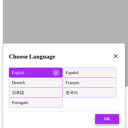
Choose Language
English
Español
Deutsch
Français
日本語
한국어
Português
OK