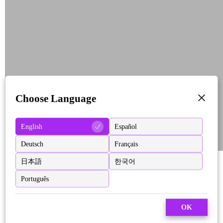
Choose Language
English
Español
Deutsch
Français
日本語
한국어
Português
OK