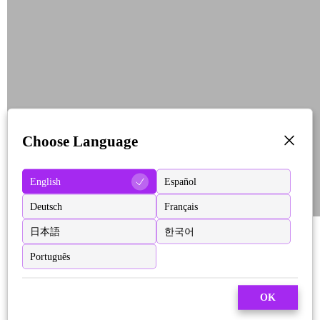
Choose Language
English
Español
Deutsch
Français
日本語
한국어
Português
OK