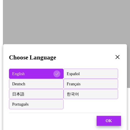
Choose Language
English
Español
Deutsch
Français
日本語
한국어
Português
OK