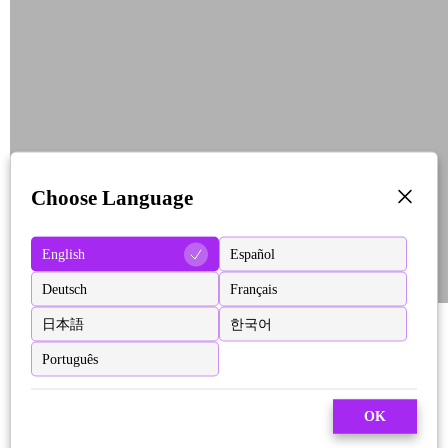
Choose Language
English
Español
Deutsch
Français
日本語
한국어
Português
OK