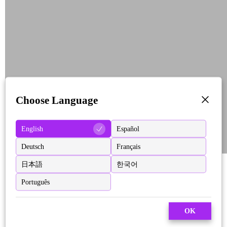
Choose Language
English
Español
Deutsch
Français
日本語
한국어
Português
OK