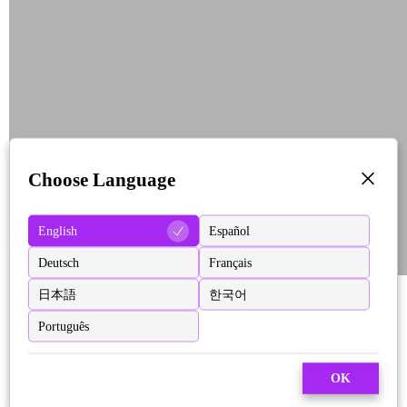
Choose Language
English
Español
Deutsch
Français
日本語
한국어
Português
OK