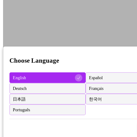
Choose Language
English
Español
Deutsch
Français
日本語
한국어
Português