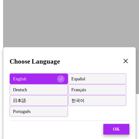
Choose Language
English
Español
Deutsch
Français
日本語
한국어
Português
OK