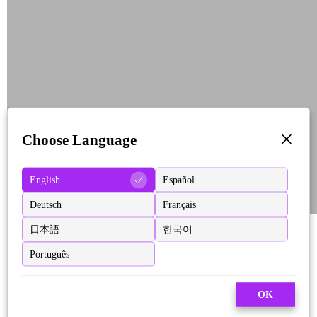
Choose Language
English
Español
Deutsch
Français
日本語
한국어
Português
OK