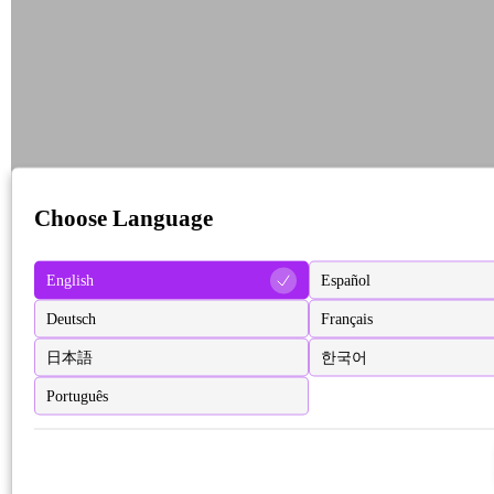
Choose Language
English
Español
Deutsch
Français
日本語
한국어
Português