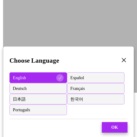
Choose Language
English
Español
Deutsch
Français
日本語
한국어
Português
OK