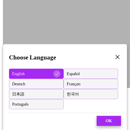
Choose Language
English
Español
Deutsch
Français
日本語
한국어
Português
OK