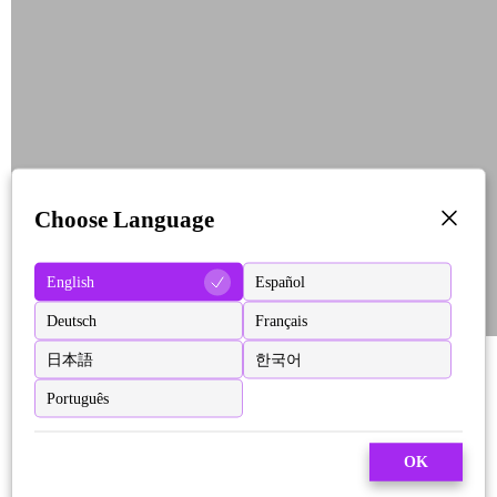
Choose Language
English
Español
Deutsch
Français
日本語
한국어
Português
OK