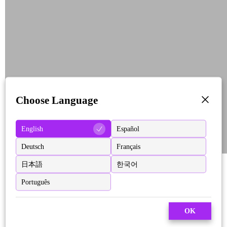
Choose Language
English
Español
Deutsch
Français
日本語
한국어
Português
OK