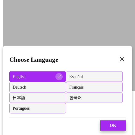
Choose Language
English
Español
Deutsch
Français
日本語
한국어
Português
OK