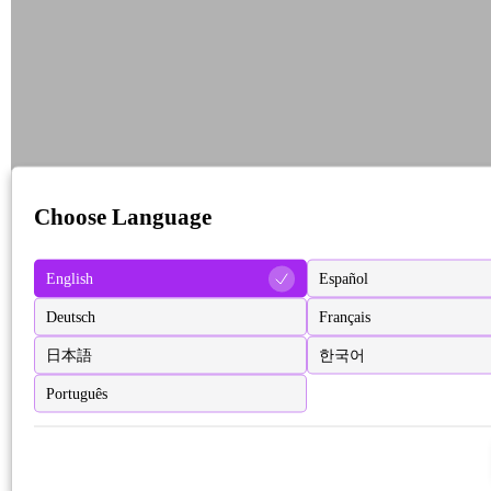
Choose Language
English
Español
Deutsch
Français
日本語
한국어
Português