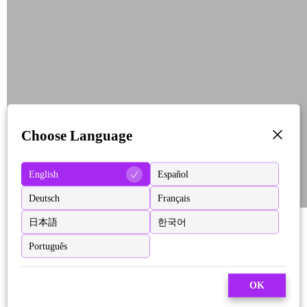
Choose Language
English
Español
Deutsch
Français
日本語
한국어
Português
OK