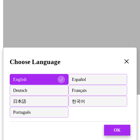
Choose Language
English
Español
Deutsch
Français
日本語
한국어
Português
OK