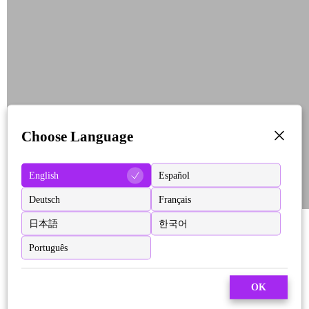
Choose Language
English
Español
Deutsch
Français
日本語
한국어
Português
OK