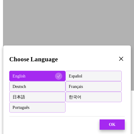
Choose Language
English
Español
Deutsch
Français
日本語
한국어
Português
OK