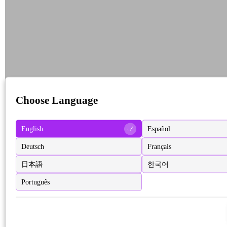
Choose Language
English
Español
Deutsch
Français
日本語
한국어
Português