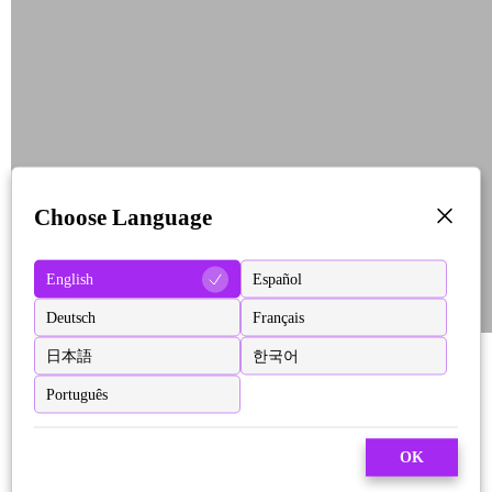
Choose Language
English
Español
Deutsch
Français
日本語
한국어
Português
OK