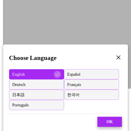
Choose Language
English
Español
Deutsch
Français
日本語
한국어
Português
OK