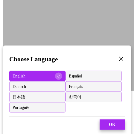
Choose Language
English
Español
Deutsch
Français
日本語
한국어
Português
OK