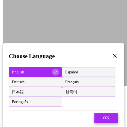
Choose Language
English
Español
Deutsch
Français
日本語
한국어
Português
OK