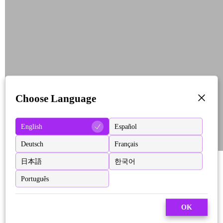
Choose Language
English
Español
Deutsch
Français
日本語
한국어
Português
OK