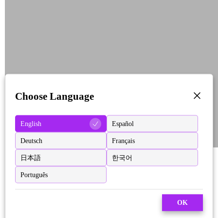
Choose Language
English
Español
Deutsch
Français
日本語
한국어
Português
OK