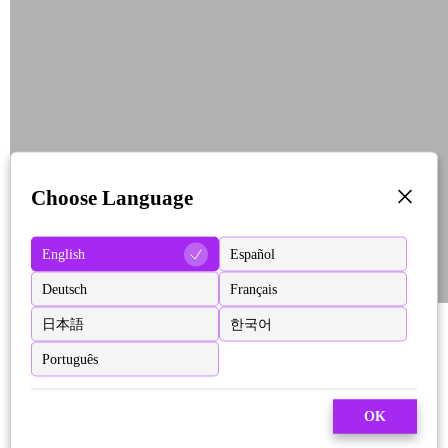
Choose Language
English
Español
Deutsch
Français
日本語
한국어
Português
OK