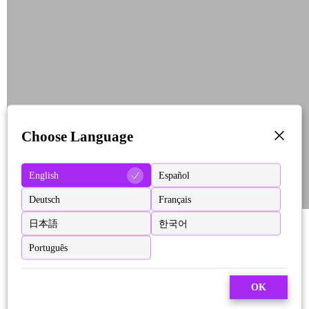
Choose Language
English
Español
Deutsch
Français
日本語
한국어
Português
OK