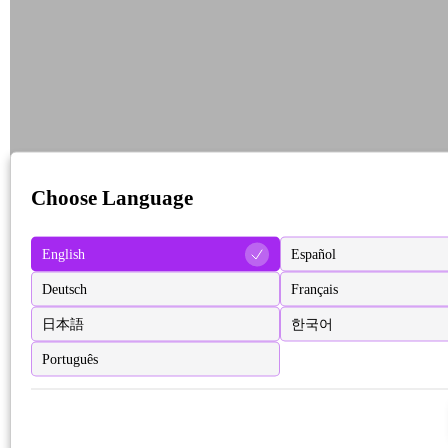
Choose Language
English
Español
Deutsch
Français
日本語
한국어
Português