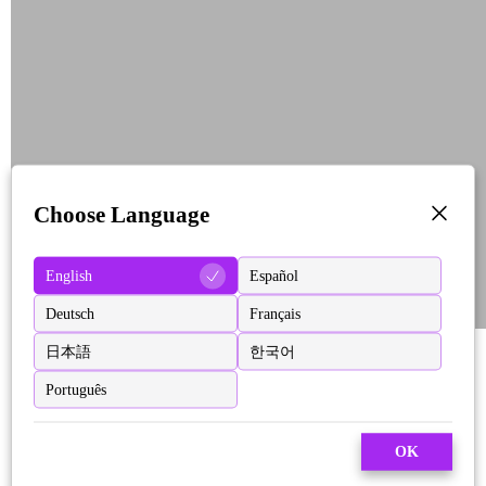
Choose Language
English
Español
Deutsch
Français
日本語
한국어
Português
OK