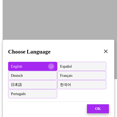
Choose Language
English
Español
Deutsch
Français
日本語
한국어
Português
OK