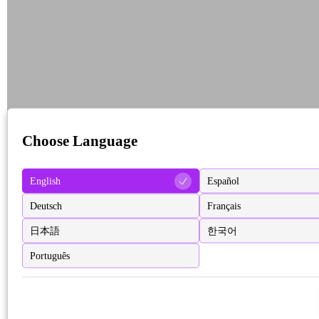
Choose Language
English
Español
Deutsch
Français
日本語
한국어
Português