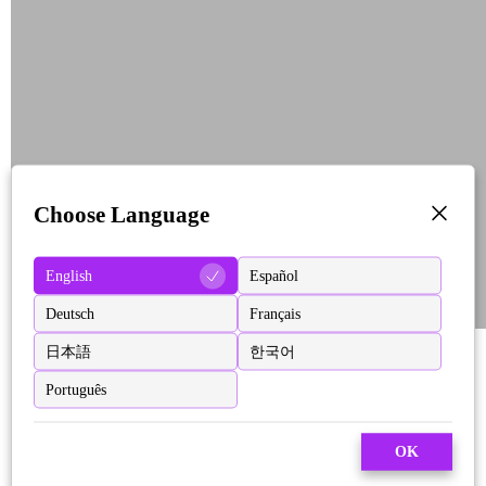
Choose Language
English
Español
Deutsch
Français
日本語
한국어
Português
OK