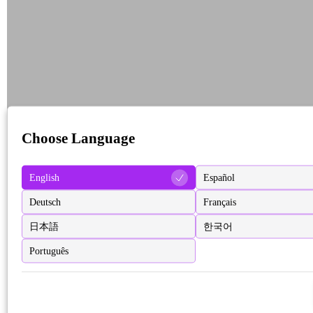
Choose Language
English
Español
Deutsch
Français
日本語
한국어
Português